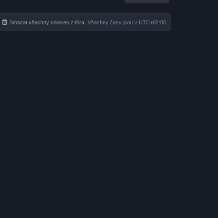
Smazat všechny cookies z fóra
Všechny časy jsou v
UTC+02:00