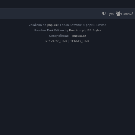
Tým
Členové
Založeno na
phpBB
® Forum Software © phpBB Limited
Prosilver Dark Edition by
Premium phpBB Styles
Český překlad –
phpBB.cz
PRIVACY_LINK
|
TERMS_LINK