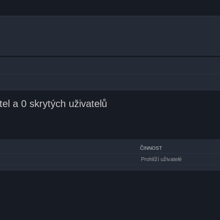
el a 0 skrytých uživatelů
ČINNOST
Prohlíží uživatelé