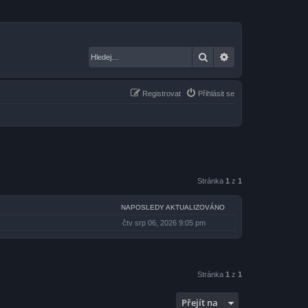
Hledat
Pokročilé hledání
Registrovat
Přihlásit se
Stránka
1
z
1
NAPOSLEDY AKTUALIZOVÁNO
čtv srp 06, 2026 9:05 pm
Stránka
1
z
1
Přejít na