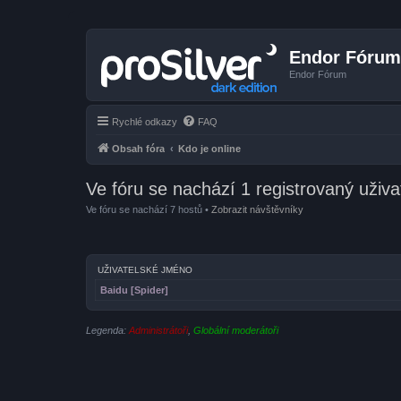
Endor Fórum
Endor Fórum
Rychlé odkazy
FAQ
Obsah fóra
Kdo je online
Ve fóru se nachází 1 registrovaný uživat
Ve fóru se nachází 7 hostů •
Zobrazit návštěvníky
UŽIVATELSKÉ JMÉNO
Baidu [Spider]
Legenda:
Administrátoři
,
Globální moderátoři