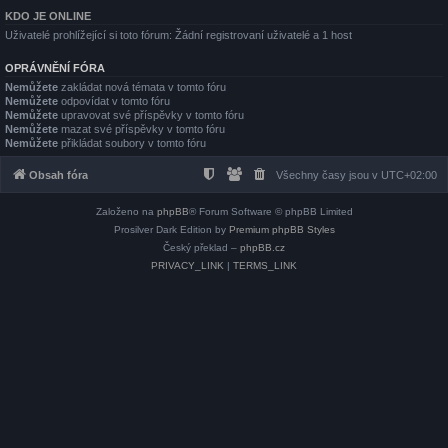
KDO JE ONLINE
Uživatelé prohlížející si toto fórum: Žádní registrovaní uživatelé a 1 host
OPRÁVNĚNÍ FÓRA
Nemůžete
zakládat nová témata v tomto fóru
Nemůžete
odpovídat v tomto fóru
Nemůžete
upravovat své příspěvky v tomto fóru
Nemůžete
mazat své příspěvky v tomto fóru
Nemůžete
přikládat soubory v tomto fóru
Obsah fóra
Všechny časy jsou v
UTC+02:00
Založeno na
phpBB
® Forum Software © phpBB Limited
Prosilver Dark Edition by
Premium phpBB Styles
Český překlad –
phpBB.cz
PRIVACY_LINK
|
TERMS_LINK