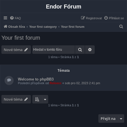
Endor Fórum
FAQ
Registrovat
Přihlásit se
H
Obsah fóra
Your first category
Your first forum
l
Your first forum
e
d
Hledat
Pokročilé hledání
Nové téma
a
1 téma • Stránka
1
z
1
t
Témata
Welcome to phpBB3
Poslední příspěvek od
Reloecc
«
sob pro 02, 2023 2:41 pm
Nové téma
1 téma • Stránka
1
z
1
Přejít na