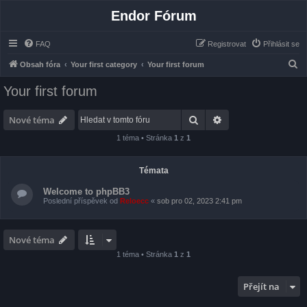
Endor Fórum
FAQ
Registrovat
Přihlásit se
H
Obsah fóra
Your first category
Your first forum
l
Your first forum
e
d
Hledat
Pokročilé hledání
Nové téma
a
1 téma • Stránka
1
z
1
t
Témata
Welcome to phpBB3
Poslední příspěvek od
Reloecc
«
sob pro 02, 2023 2:41 pm
Nové téma
1 téma • Stránka
1
z
1
Přejít na