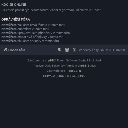
KDO JE ONLINE
Uživatelé prohlížející si toto fórum: Žádní registrovaní uživatelé a 1 host
OPRÁVNĚNÍ FÓRA
Nemůžete
zakládat nová témata v tomto fóru
Nemůžete
odpovídat v tomto fóru
Nemůžete
upravovat své příspěvky v tomto fóru
Nemůžete
mazat své příspěvky v tomto fóru
Nemůžete
přikládat soubory v tomto fóru
Obsah fóra
Všechny časy jsou v
UTC+02:00
Založeno na
phpBB
® Forum Software © phpBB Limited
Prosilver Dark Edition by
Premium phpBB Styles
Český překlad –
phpBB.cz
PRIVACY_LINK
|
TERMS_LINK