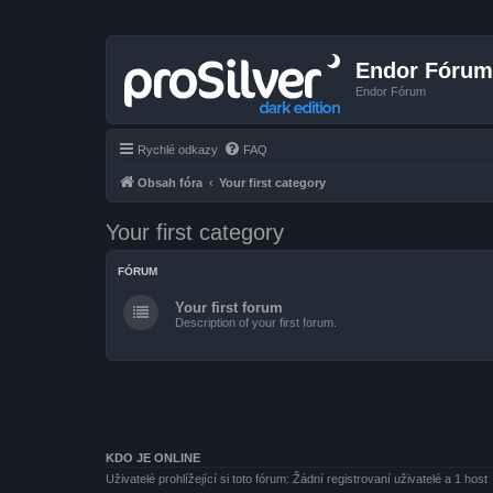
Endor Fórum
Endor Fórum
Rychlé odkazy
FAQ
Obsah fóra
Your first category
Your first category
FÓRUM
Your first forum
Description of your first forum.
KDO JE ONLINE
Uživatelé prohlížející si toto fórum: Žádní registrovaní uživatelé a 1 host