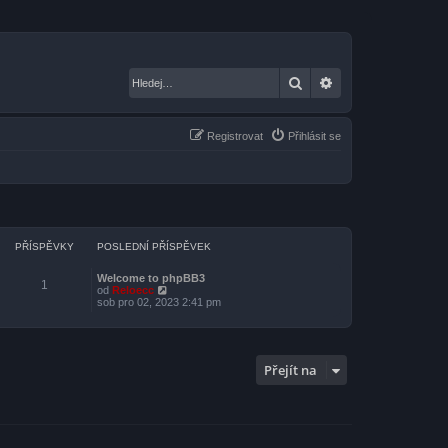
Hledat
Pokročilé hledání
Registrovat
Přihlásit se
PŘÍSPĚVKY
POSLEDNÍ PŘÍSPĚVEK
Welcome to phpBB3
1
Z
od
Reloecc
o
sob pro 02, 2023 2:41 pm
b
r
a
z
i
Přejít na
t
p
o
s
l
e
d