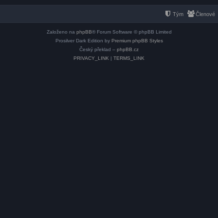
Tým
Členové
Založeno na
phpBB
® Forum Software © phpBB Limited
Prosilver Dark Edition by
Premium phpBB Styles
Český překlad –
phpBB.cz
PRIVACY_LINK
|
TERMS_LINK