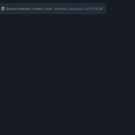
n
í
Smazat všechny cookies z fóra
Všechny časy jsou v
UTC+02:00
p
ř
í
s
p
ě
v
e
k