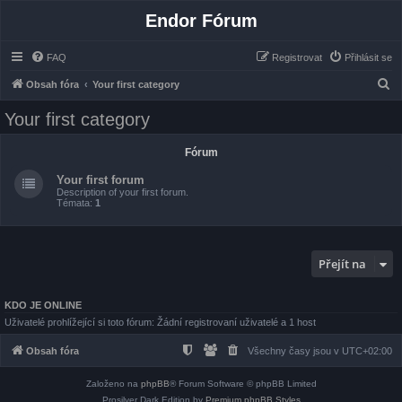
Endor Fórum
FAQ
Registrovat
Přihlásit se
H
Obsah fóra
Your first category
l
Your first category
e
d
Fórum
a
Your first forum
t
Description of your first forum.
Témata:
1
Přejít na
KDO JE ONLINE
Uživatelé prohlížející si toto fórum: Žádní registrovaní uživatelé a 1 host
Obsah fóra
Všechny časy jsou v
UTC+02:00
Založeno na
phpBB
® Forum Software © phpBB Limited
Prosilver Dark Edition by
Premium phpBB Styles