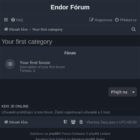
Endor Fórum
FAQ
Registrovat
Přihlásit se
H
Obsah fóra
Your first category
l
Your first category
e
d
Fórum
a
Your first forum
t
Description of your first forum.
Témata:
1
Přejít na
KDO JE ONLINE
Uživatelé prohlížející si toto fórum: Žádní registrovaní uživatelé a 1 host
Obsah fóra
Všechny časy jsou v
UTC+02:00
Založeno na
phpBB
® Forum Software © phpBB Limited
Prosilver Dark Edition by
Premium phpBB Styles