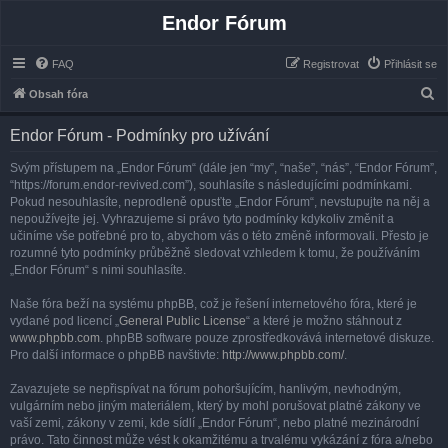
Endor Fórum
FAQ
Registrovat
Přihlásit se
H
Obsah fóra
l
Endor Fórum - Podmínky pro užívání
e
d
Svým přístupem na „Endor Fórum“ (dále jen “my”, “naše”, “nás”, “Endor Fórum”,
“https://forum.endor-revived.com”), souhlasíte s následujícími podmínkami.
a
Pokud nesouhlasíte, neprodleně opusťte „Endor Fórum“, nevstupujte na něj a
t
nepoužívejte jej. Vyhrazujeme si právo tyto podmínky kdykoliv změnit a
učiníme vše potřebné pro to, abychom vás o této změně informovali. Přesto je
rozumné tyto podmínky průběžně sledovat vzhledem k tomu, že používáním
„Endor Fórum“ s nimi souhlasíte.
Naše fóra beží na systému phpBB, což je řešení internetového fóra, které je
vydané pod licencí „
General Public License
“ a které je možno stáhnout z
www.phpbb.com
. phpBB software pouze zprostředkovává internetové diskuze.
Pro další informace o phpBB navštivte:
http://www.phpbb.com/
.
Zavazujete se nepřispívat na fórum pohoršujícím, hanlivým, nevhodným,
vulgárním nebo jiným materiálem, který by mohl porušovat platné zákony ve
vaší zemi, zákony v zemi, kde sídlí „Endor Fórum“, nebo platné mezinárodní
právo. Tato činnost může vést k okamžitému a trvalému vykázání z fóra a/nebo