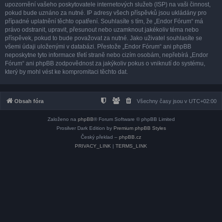
upozornění vašeho poskytovatele internetových služeb (ISP) na vaši činnost,
pokud bude uznáno za nutné. IP adresy všech příspěvků jsou ukládány pro
případné uplatnění těchto opatření. Souhlasíte s tím, že „Endor Fórum“ má
právo odstranit, upravit, přesunout nebo uzamknout jakékoliv téma nebo
příspěvek, pokud to bude považovat za nutné. Jako uživatel souhlasíte se
všemi údaji uloženými v databázi. Přestože „Endor Fórum“ ani phpBB
neposkytne tyto informace třetí straně nebo cizím osobám, nepřebírá „Endor
Fórum“ ani phpBB zodpovědnost za jakýkoliv pokus o vniknutí do systému,
který by mohl vést ke kompromitaci těchto dat.
Obsah fóra
Všechny časy jsou v
UTC+02:00
Založeno na
phpBB
® Forum Software © phpBB Limited
Prosilver Dark Edition by
Premium phpBB Styles
Český překlad –
phpBB.cz
PRIVACY_LINK
|
TERMS_LINK