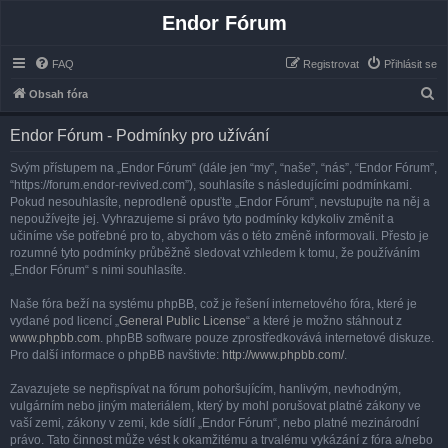
Endor Fórum
FAQ
Registrovat
Přihlásit se
H
Obsah fóra
l
Endor Fórum - Podmínky pro užívání
e
d
Svým přístupem na „Endor Fórum“ (dále jen “my”, “naše”, “nás”, “Endor Fórum”,
“https://forum.endor-revived.com”), souhlasíte s následujícími podmínkami.
a
Pokud nesouhlasíte, neprodleně opusťte „Endor Fórum“, nevstupujte na něj a
t
nepoužívejte jej. Vyhrazujeme si právo tyto podmínky kdykoliv změnit a
učiníme vše potřebné pro to, abychom vás o této změně informovali. Přesto je
rozumné tyto podmínky průběžně sledovat vzhledem k tomu, že používáním
„Endor Fórum“ s nimi souhlasíte.
Naše fóra beží na systému phpBB, což je řešení internetového fóra, které je
vydané pod licencí „
General Public License
“ a které je možno stáhnout z
www.phpbb.com
. phpBB software pouze zprostředkovává internetové diskuze.
Pro další informace o phpBB navštivte:
http://www.phpbb.com/
.
Zavazujete se nepřispívat na fórum pohoršujícím, hanlivým, nevhodným,
vulgárním nebo jiným materiálem, který by mohl porušovat platné zákony ve
vaší zemi, zákony v zemi, kde sídlí „Endor Fórum“, nebo platné mezinárodní
právo. Tato činnost může vést k okamžitému a trvalému vykázání z fóra a/nebo