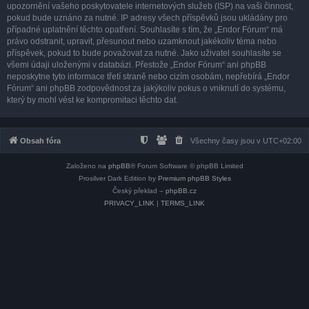
upozornění vašeho poskytovatele internetových služeb (ISP) na vaši činnost,
pokud bude uznáno za nutné. IP adresy všech příspěvků jsou ukládány pro
případné uplatnění těchto opatření. Souhlasíte s tím, že „Endor Fórum“ má
právo odstranit, upravit, přesunout nebo uzamknout jakékoliv téma nebo
příspěvek, pokud to bude považovat za nutné. Jako uživatel souhlasíte se
všemi údaji uloženými v databázi. Přestože „Endor Fórum“ ani phpBB
neposkytne tyto informace třetí straně nebo cizím osobám, nepřebírá „Endor
Fórum“ ani phpBB zodpovědnost za jakýkoliv pokus o vniknutí do systému,
který by mohl vést ke kompromitaci těchto dat.
Obsah fóra
Všechny časy jsou v
UTC+02:00
Založeno na
phpBB
® Forum Software © phpBB Limited
Prosilver Dark Edition by
Premium phpBB Styles
Český překlad –
phpBB.cz
PRIVACY_LINK
|
TERMS_LINK