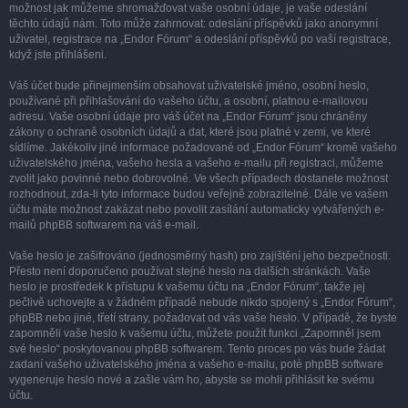
možnost jak můžeme shromažďovat vaše osobní údaje, je vaše odeslání
těchto údajů nám. Toto může zahrnovat: odeslání příspěvků jako anonymní
uživatel, registrace na „Endor Fórum“ a odeslání příspěvků po vaší registrace,
když jste přihlášeni.
Váš účet bude přinejmenším obsahovat uživatelské jméno, osobní heslo,
používané při přihlašování do vašeho účtu, a osobní, platnou e-mailovou
adresu. Vaše osobní údaje pro váš účet na „Endor Fórum“ jsou chráněny
zákony o ochraně osobních údajů a dat, které jsou platné v zemi, ve které
sídlíme. Jakékoliv jiné informace požadované od „Endor Fórum“ kromě vašeho
uživatelského jména, vašeho hesla a vašeho e-mailu při registraci, můžeme
zvolit jako povinné nebo dobrovolné. Ve všech případech dostanete možnost
rozhodnout, zda-li tyto informace budou veřejně zobrazitelné. Dále ve vašem
účtu máte možnost zakázat nebo povolit zasílání automaticky vytvářených e-
mailů phpBB softwarem na váš e-mail.
Vaše heslo je zašifrováno (jednosměrný hash) pro zajištění jeho bezpečnosti.
Přesto není doporučeno používat stejné heslo na dalších stránkách. Vaše
heslo je prostředek k přístupu k vašemu účtu na „Endor Fórum“, takže jej
pečlivě uchovejte a v žádném případě nebude nikdo spojený s „Endor Fórum“,
phpBB nebo jiné, třetí strany, požadovat od vás vaše heslo. V případě, že byste
zapomněli vaše heslo k vašemu účtu, můžete použít funkci „Zapomněl jsem
své heslo“ poskytovanou phpBB softwarem. Tento proces po vás bude žádat
zadaní vašeho uživatelského jména a vašeho e-mailu, poté phpBB software
vygeneruje heslo nové a zašle vám ho, abyste se mohli přihlásit ke svému
účtu.