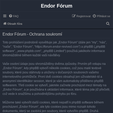
Endor Fórum
FAQ
Registrovat
Přihlásit se
H
Obsah fóra
l
Endor Fórum - Ochrana soukromí
e
d
Toto prohlášení podrobně vysvětluje jak „Endor Fórum“ (dále jen “my”, “nás”,
“naše”, “Endor Fórum”, “https://forum.endor-revived.com”) a phpBB („phpBB
a
software“, „www.phpbb.com“, „phpBB Limited“) používá jakékoliv informace
t
shromážděné během každé vaší návštěvy.
Vaše osobní údaje jsou shromážděny dvěma způsoby. Prvním při vstupu na
„Endor Fórum“, kdy phpBB vytvoří několik cookies, což jsou malé textové
soubory, které jsou stáhnuty a uloženy v dočasných souborech vašeho
internetového prohlížeče. První dvě cookies obsahují jen uživatelské-id a
anonymní identifikátor session, které je vám automaticky přiděleno phpBB
softwarem. Třetí cookie se vytvoří, jakmile začnete procházet mezi tématy na
„Endor Fórum“, a je používána k ukládání informace, které téma jste již přečetli,
což vede k snažšímu a pohodlnějšímu pohybu po fóru.
Můžeme také vytvořit další cookies, které nepatří k phpBB software během
procházení „Endor Fórum“, ale tyto cookies jsou mimo rozsah tohoto
dokumentu, který se zaobírá jen soubory, které vytvořilo phpBB. Druhá