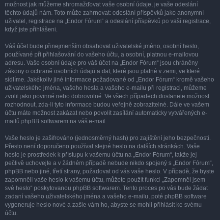
možnost jak můžeme shromažďovat vaše osobní údaje, je vaše odeslání
těchto údajů nám. Toto může zahrnovat: odeslání příspěvků jako anonymní
uživatel, registrace na „Endor Fórum“ a odeslání příspěvků po vaší registrace,
když jste přihlášeni.
Váš účet bude přinejmenším obsahovat uživatelské jméno, osobní heslo,
používané při přihlašování do vašeho účtu, a osobní, platnou e-mailovou
adresu. Vaše osobní údaje pro váš účet na „Endor Fórum“ jsou chráněny
zákony o ochraně osobních údajů a dat, které jsou platné v zemi, ve které
sídlíme. Jakékoliv jiné informace požadované od „Endor Fórum“ kromě vašeho
uživatelského jména, vašeho hesla a vašeho e-mailu při registraci, můžeme
zvolit jako povinné nebo dobrovolné. Ve všech případech dostanete možnost
rozhodnout, zda-li tyto informace budou veřejně zobrazitelné. Dále ve vašem
účtu máte možnost zakázat nebo povolit zasílání automaticky vytvářených e-
mailů phpBB softwarem na váš e-mail.
Vaše heslo je zašifrováno (jednosměrný hash) pro zajištění jeho bezpečnosti.
Přesto není doporučeno používat stejné heslo na dalších stránkách. Vaše
heslo je prostředek k přístupu k vašemu účtu na „Endor Fórum“, takže jej
pečlivě uchovejte a v žádném případě nebude nikdo spojený s „Endor Fórum“,
phpBB nebo jiné, třetí strany, požadovat od vás vaše heslo. V případě, že byste
zapomněli vaše heslo k vašemu účtu, můžete použít funkci „Zapomněl jsem
své heslo“ poskytovanou phpBB softwarem. Tento proces po vás bude žádat
zadaní vašeho uživatelského jména a vašeho e-mailu, poté phpBB software
vygeneruje heslo nové a zašle vám ho, abyste se mohli přihlásit ke svému
účtu.