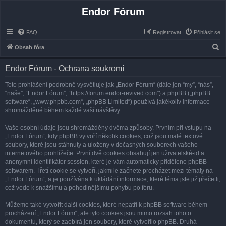
Endor Fórum
FAQ
Registrovat
Přihlásit se
H
Obsah fóra
l
Endor Fórum - Ochrana soukromí
e
d
Toto prohlášení podrobně vysvětluje jak „Endor Fórum“ (dále jen “my”, “nás”,
“naše”, “Endor Fórum”, “https://forum.endor-revived.com”) a phpBB („phpBB
a
software“, „www.phpbb.com“, „phpBB Limited“) používá jakékoliv informace
t
shromážděné během každé vaší návštěvy.
Vaše osobní údaje jsou shromážděny dvěma způsoby. Prvním při vstupu na
„Endor Fórum“, kdy phpBB vytvoří několik cookies, což jsou malé textové
soubory, které jsou stáhnuty a uloženy v dočasných souborech vašeho
internetového prohlížeče. První dvě cookies obsahují jen uživatelské-id a
anonymní identifikátor session, které je vám automaticky přiděleno phpBB
softwarem. Třetí cookie se vytvoří, jakmile začnete procházet mezi tématy na
„Endor Fórum“, a je používána k ukládání informace, které téma jste již přečetli,
což vede k snažšímu a pohodlnějšímu pohybu po fóru.
Můžeme také vytvořit další cookies, které nepatří k phpBB software během
procházení „Endor Fórum“, ale tyto cookies jsou mimo rozsah tohoto
dokumentu, který se zaobírá jen soubory, které vytvořilo phpBB. Druhá