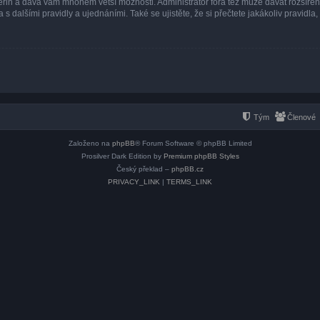
 vteřin a dává vám mnohem větší možnosti. Administrátor fóra též může dávat rozšíře
 s dalšími pravidly a ujednáními. Také se ujistěte, že si přečtete jakákoliv pravidla, 
Tým
Členové
Založeno na
phpBB
® Forum Software © phpBB Limited
Prosilver Dark Edition by
Premium phpBB Styles
Český překlad –
phpBB.cz
PRIVACY_LINK
|
TERMS_LINK