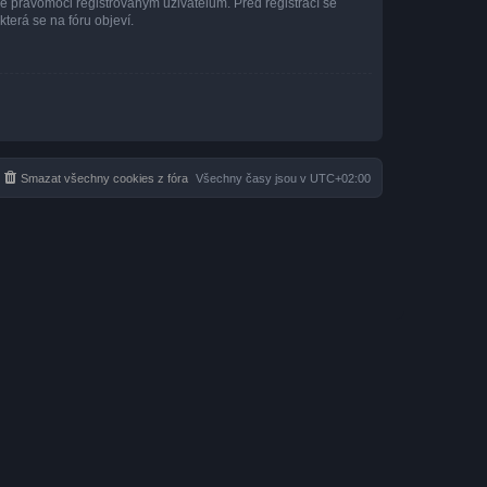
né pravomoci registrovaným uživatelům. Před registrací se
která se na fóru objeví.
Smazat všechny cookies z fóra
Všechny časy jsou v
UTC+02:00