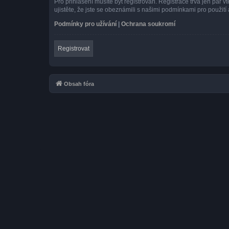
Pro přihlášení musíte být registrován. Registrace trvá jen pár
ujistěte, že jste se obeznámili s našimi podmínkami pro použití a
Podmínky pro užívání
|
Ochrana soukromí
Registrovat
Obsah fóra