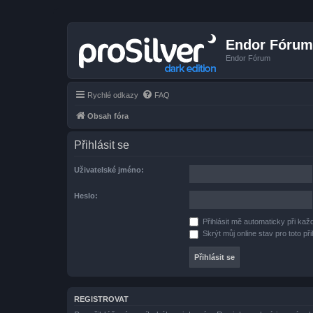
Endor Fórum
Endor Fórum
Rychlé odkazy
FAQ
Obsah fóra
Přihlásit se
Uživatelské jméno:
Heslo:
Přihlásit mě automaticky při ka
Skrýt můj online stav pro toto při
REGISTROVAT