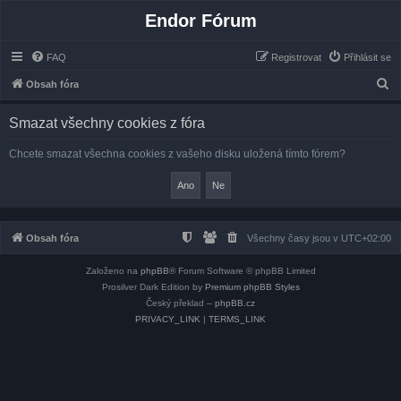
Endor Fórum
FAQ
Registrovat
Přihlásit se
H
Obsah fóra
l
Smazat všechny cookies z fóra
e
d
Chcete smazat všechna cookies z vašeho disku uložená tímto fórem?
a
t
Obsah fóra
Všechny časy jsou v
UTC+02:00
Založeno na
phpBB
® Forum Software © phpBB Limited
Prosilver Dark Edition by
Premium phpBB Styles
Český překlad –
phpBB.cz
PRIVACY_LINK
|
TERMS_LINK