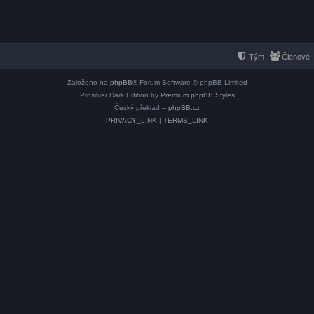
Tým
Členové
Založeno na
phpBB
® Forum Software © phpBB Limited
Prosilver Dark Edition by
Premium phpBB Styles
Český překlad –
phpBB.cz
PRIVACY_LINK
|
TERMS_LINK