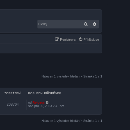
Hledat
Pokročilé hledání
Registrovat
Přihlásit se
Nalezen 1 výsledek hledání • Stránka
1
z
1
ZOBRAZENÍ
POSLEDNÍ PŘÍSPĚVEK
od
Reloecc
208764
sob pro 02, 2023 2:41 pm
Nalezen 1 výsledek hledání • Stránka
1
z
1