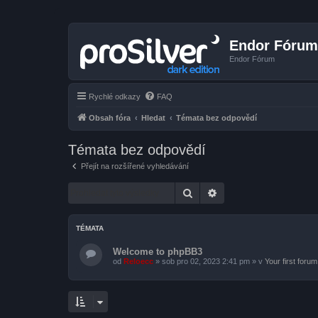
Endor Fórum
Endor Fórum
Rychlé odkazy
FAQ
Obsah fóra
Hledat
Témata bez odpovědí
Témata bez odpovědí
Přejít na rozšířené vyhledávání
Hledat
Pokročilé hledání
TÉMATA
Welcome to phpBB3
od
Reloecc
»
sob pro 02, 2023 2:41 pm
» v
Your first forum