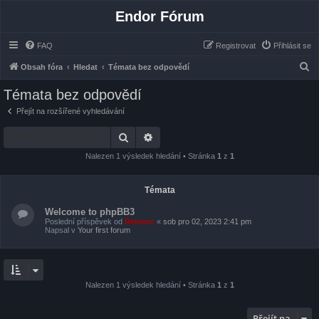
Endor Fórum
FAQ
Registrovat
Přihlásit se
H
Obsah fóra
Hledat
Témata bez odpovědí
l
Témata bez odpovědí
e
Přejít na rozšířené vyhledávání
d
Hledat
Pokročilé hledání
a
t
Nalezen 1 výsledek hledání • Stránka
1
z
1
Témata
Welcome to phpBB3
Poslední příspěvek od
Reloecc
«
sob pro 02, 2023 2:41 pm
Napsal v
Your first forum
Nalezen 1 výsledek hledání • Stránka
1
z
1
Přejít na