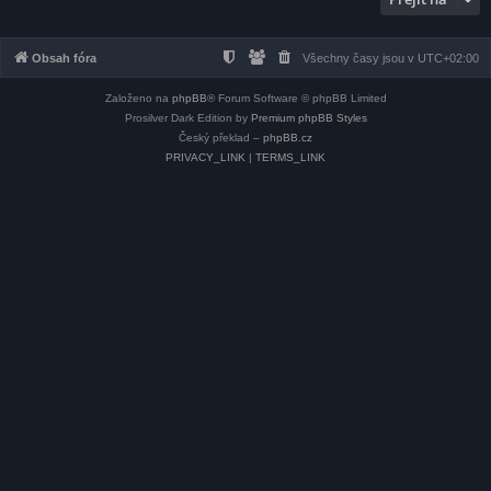
Obsah fóra
Všechny časy jsou v
UTC+02:00
Založeno na
phpBB
® Forum Software © phpBB Limited
Prosilver Dark Edition by
Premium phpBB Styles
Český překlad –
phpBB.cz
PRIVACY_LINK
|
TERMS_LINK