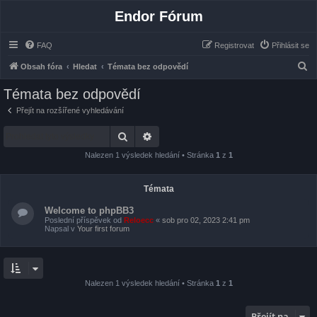
Endor Fórum
FAQ
Registrovat
Přihlásit se
H
Obsah fóra
Hledat
Témata bez odpovědí
l
Témata bez odpovědí
e
Přejít na rozšířené vyhledávání
d
Hledat
Pokročilé hledání
a
t
Nalezen 1 výsledek hledání • Stránka
1
z
1
Témata
Welcome to phpBB3
Poslední příspěvek od
Reloecc
«
sob pro 02, 2023 2:41 pm
Napsal v
Your first forum
Nalezen 1 výsledek hledání • Stránka
1
z
1
Přejít na