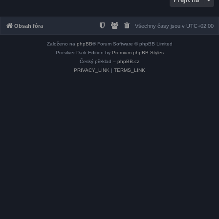
Obsah fóra
Všechny časy jsou v
UTC+02:00
Založeno na
phpBB
® Forum Software © phpBB Limited
Prosilver Dark Edition by
Premium phpBB Styles
Český překlad –
phpBB.cz
PRIVACY_LINK
|
TERMS_LINK