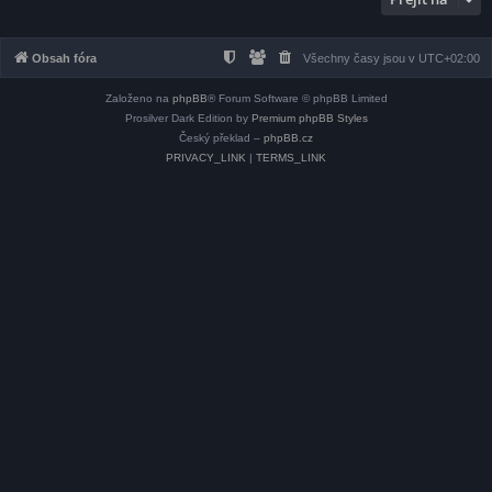
Obsah fóra
Všechny časy jsou v
UTC+02:00
Založeno na
phpBB
® Forum Software © phpBB Limited
Prosilver Dark Edition by
Premium phpBB Styles
Český překlad –
phpBB.cz
PRIVACY_LINK
|
TERMS_LINK