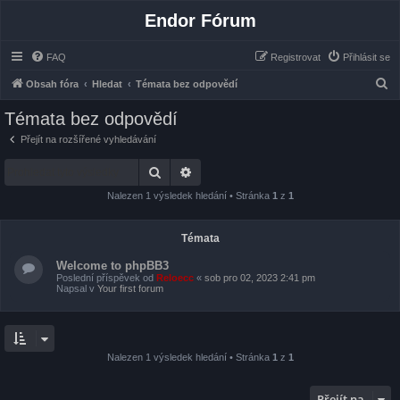
Endor Fórum
FAQ
Registrovat
Přihlásit se
H
Obsah fóra
Hledat
Témata bez odpovědí
l
Témata bez odpovědí
e
Přejít na rozšířené vyhledávání
d
Hledat
Pokročilé hledání
a
t
Nalezen 1 výsledek hledání • Stránka
1
z
1
Témata
Welcome to phpBB3
Poslední příspěvek od
Reloecc
«
sob pro 02, 2023 2:41 pm
Napsal v
Your first forum
Nalezen 1 výsledek hledání • Stránka
1
z
1
Přejít na