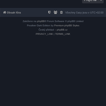
Obsah fóra
Všechny časy jsou v
UTC+02:00
Založeno na
phpBB
® Forum Software © phpBB Limited
Prosilver Dark Edition by
Premium phpBB Styles
Český překlad –
phpBB.cz
PRIVACY_LINK
|
TERMS_LINK