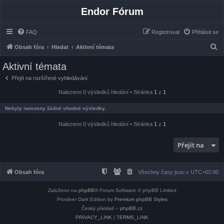
Endor Fórum
FAQ
Registrovat
Přihlásit se
H
Obsah fóra
Hledat
Aktivní témata
l
Aktivní témata
e
Přejít na rozšířené vyhledávání
d
Nalezeno 0 výsledků hledání • Stránka
1
z
1
a
t
Nebyly nalezeny žádné vhodné výsledky.
Nalezeno 0 výsledků hledání • Stránka
1
z
1
Přejít na
Obsah fóra
Všechny časy jsou v
UTC+02:00
Založeno na
phpBB
® Forum Software © phpBB Limited
Prosilver Dark Edition by
Premium phpBB Styles
Český překlad –
phpBB.cz
PRIVACY_LINK
|
TERMS_LINK