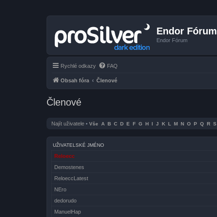
Endor Fórum
Endor Fórum
Rychlé odkazy
FAQ
Obsah fóra
Členové
Členové
Najít uživatele
•
Vše
A
B
C
D
E
F
G
H
I
J
K
L
M
N
O
P
Q
R
S
UŽIVATELSKÉ JMÉNO
Reloecc
Demostenes
ReloeccLatest
NEro
dedorudo
ManuelHap