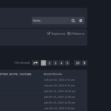
Hledat
Pokročilé hledání
Registrovat
Přihlásit se
Stránka
1
z
29
1
2
3
4
5
29
Další
708 uživatelů
…
WITTER, SKYPE, YOUTUBE
REGISTROVÁN
sob pro 02, 2023 2:41 pm
ned pro 03, 2023 9:31 pm
pát bře 15, 2024 10:42 pm
pát bře 15, 2024 11:08 pm
pát bře 15, 2024 11:55 pm
sob bře 16, 2024 2:34 am