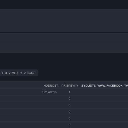
T
U
V
W
X
Y
Z
Další
HODNOST
PŘÍSPĚVKY
BYDLIŠTĚ, WWW, FACEBOOK, T
Site Admin
1
0
0
0
0
0