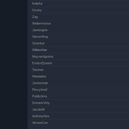
Kellyfut
Ossky
Zag
Waltermousa
Jamesgew
StevenRog
Sownfud
WilliamMar
Maynardgoono
EvelynQueem
Tasman
Wandafex
Jamesmab
Percyinsef
Publicdora
DominicVirty
JacobHit
AnthonyNex
VernonCon