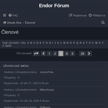
Endor Fórum
FAQ
Registrovat
Přihlásit se
H
Obsah fóra
Členové
l
Členové
e
d
Najít uživatele
•
Vše
A
B
C
D
E
F
G
H
I
J
K
L
M
N
O
P
Q
R
S
T
U
V
W
X
Y
a
Z
Další
t
Stránka
3
z
29
1
2
3
4
5
29
Předchozí
Další
709 uživatelů
…
UŽIVATELSKÉ JMÉNO
Hodnost, Uživatelské jméno
JamesPoits
Příspěvky
0
Registrován
stř bře 27, 2024 6:40 pm
Hodnost, Uživatelské jméno
MiltonSoype
Příspěvky
0
Registrován
čtv bře 28, 2024 6:45 pm
Hodnost, Uživatelské jméno
Phillipwer