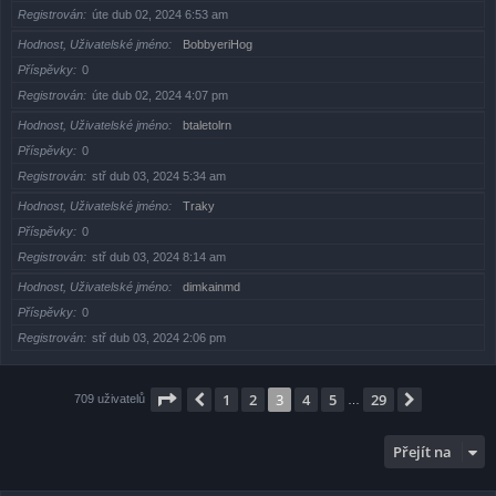
Registrován
úte dub 02, 2024 6:53 am
Hodnost, Uživatelské jméno
BobbyeriHog
Příspěvky
0
Registrován
úte dub 02, 2024 4:07 pm
Hodnost, Uživatelské jméno
btaletolrn
Příspěvky
0
Registrován
stř dub 03, 2024 5:34 am
Hodnost, Uživatelské jméno
Traky
Příspěvky
0
Registrován
stř dub 03, 2024 8:14 am
Hodnost, Uživatelské jméno
dimkainmd
Příspěvky
0
Registrován
stř dub 03, 2024 2:06 pm
Stránka
3
z
29
1
2
3
4
5
29
Předchozí
Další
709 uživatelů
…
Přejít na