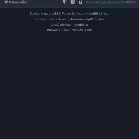
Obsah fóra
Všechny časy jsou v
UTC+02:00
Založeno na
phpBB
® Forum Software © phpBB Limited
Prosilver Dark Edition by
Premium phpBB Styles
Český překlad –
phpBB.cz
PRIVACY_LINK
|
TERMS_LINK