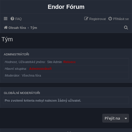
Endor Fórum
FAQ
Registrovat
Přihlásit se
H
Obsah fóra
Tým
l
Tým
e
d
ADMINISTRÁTOŘI
a
Hodnost, Uživatelské jméno
Site Admin
Reloecc
t
Hlavní skupina
Administrátoři
Moderátor
Všechna fóra
GLOBÁLNÍ MODERÁTOŘI
Pro zvolené kriteria nebyl nalezen žádný uživatel.
Přejít na