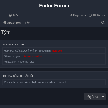
Endor Fórum
FAQ
Registrovat
Přihlásit se
H
Obsah fóra
Tým
l
Tým
e
d
ADMINISTRÁTOŘI
a
Hodnost, Uživatelské jméno
Site Admin
Reloecc
t
Hlavní skupina
Administrátoři
Moderátor
Všechna fóra
GLOBÁLNÍ MODERÁTOŘI
Pro zvolené kriteria nebyl nalezen žádný uživatel.
Přejít na