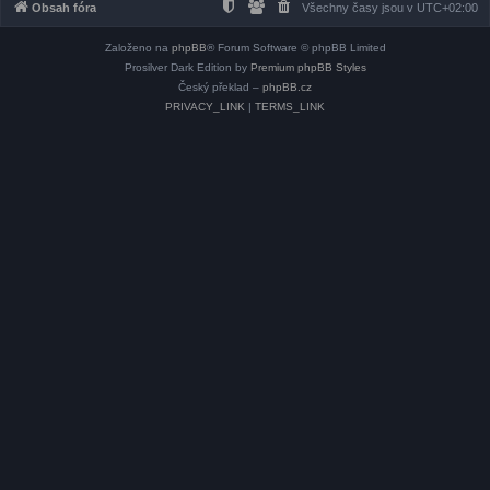
Obsah fóra
Všechny časy jsou v
UTC+02:00
Založeno na
phpBB
® Forum Software © phpBB Limited
Prosilver Dark Edition by
Premium phpBB Styles
Český překlad –
phpBB.cz
PRIVACY_LINK
|
TERMS_LINK