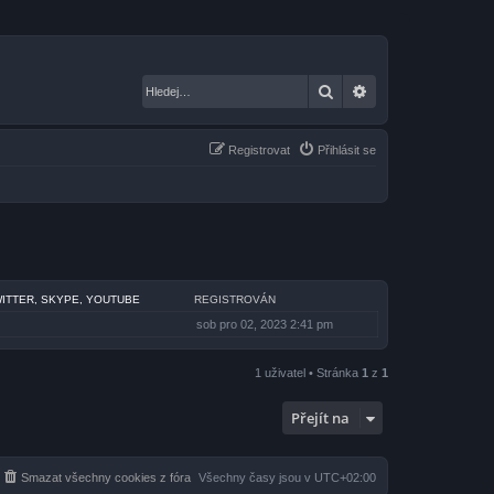
Hledat
Pokročilé hledání
Registrovat
Přihlásit se
WITTER, SKYPE, YOUTUBE
REGISTROVÁN
sob pro 02, 2023 2:41 pm
1 uživatel • Stránka
1
z
1
Přejít na
Smazat všechny cookies z fóra
Všechny časy jsou v
UTC+02:00