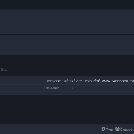
 fóra.
HODNOST
PŘÍSPĚVKY
BYDLIŠTĚ, WWW, FACEBOOK, T
Site Admin
1
Tým
Členové