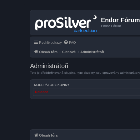
Endor Fórum
Endor Fórum
Rychlé odkazy
FAQ
Obsah fóra
Členové
Administrátoři
Administrátoři
Toto je předdefinovaná skupina, tyto skupiny jsou spravovány administrátory
MODERÁTOR SKUPINY
Reloecc
Obsah fóra