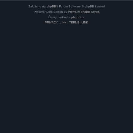
Založeno na
phpBB
® Forum Software © phpBB Limited
Prosilver Dark Edition by
Premium phpBB Styles
Český překlad –
phpBB.cz
PRIVACY_LINK
|
TERMS_LINK