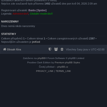
uživatelích aktivních během posledních 5 minut)
Nejvíce zde současně bylo přítomno
1492
uživatelů dne pon kvě 04, 2026 2:09 am
Registrovaní uživatelé:
Baidu [Spider]
Legenda:
Administrátoři
,
Globální moderátoři
NAROZENINY
Dnes nemá nikdo narozeniny
STATISTIKY
Celkem příspěvků
1
• Celkem témat
1
• Celkem zaregistrovaných uživatelů
2387
•
Nejnovějším uživatelem je
jmKed
Obsah fóra
Všechny časy jsou v
UTC+02:00
Založeno na
phpBB
® Forum Software © phpBB Limited
Prosilver Dark Edition by
Premium phpBB Styles
Český překlad –
phpBB.cz
PRIVACY_LINK
|
TERMS_LINK