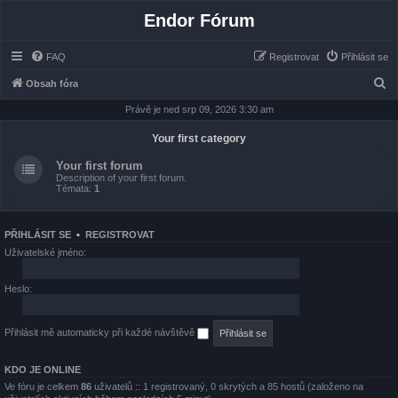
Endor Fórum
FAQ
Registrovat
Přihlásit se
H
Obsah fóra
l
Právě je ned srp 09, 2026 3:30 am
e
Your first category
d
Your first forum
a
Description of your first forum.
Témata:
1
t
PŘIHLÁSIT SE
•
REGISTROVAT
Uživatelské jméno:
Heslo:
Přihlásit mě automaticky při každé návštěvě
KDO JE ONLINE
Ve fóru je celkem
86
uživatelů :: 1 registrovaný, 0 skrytých a 85 hostů (založeno na