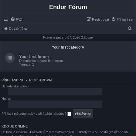
Endor Fórum
FAQ
Registrovat
Přihlásit se
H
Obsah fóra
l
Právě je pát srp 07, 2026 2:20 pm
e
Your first category
d
Your first forum
a
Description of your first forum.
Témata:
1
t
PŘIHLÁSIT SE
•
REGISTROVAT
Uživatelské jméno:
Heslo:
Přihlásit mě automaticky při každé návštěvě
KDO JE ONLINE
Ve fóru je celkem
51
uživatelů :: 0 registrovaných, 0 skrytých a 51 hostů (založeno na