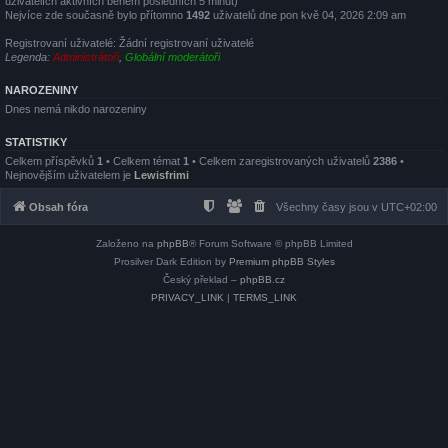
uživatelích aktivních během posledních 5 minut)
Nejvíce zde současně bylo přítomno
1492
uživatelů dne pon kvě 04, 2026 2:09 am
Registrovaní uživatelé: Žádní registrovaní uživatelé
Legenda:
Administrátoři
,
Globální moderátoři
NAROZENINY
Dnes nemá nikdo narozeniny
STATISTIKY
Celkem příspěvků
1
• Celkem témat
1
• Celkem zaregistrovaných uživatelů
2386
•
Nejnovějším uživatelem je
Lewisfrimi
Obsah fóra
Všechny časy jsou v
UTC+02:00
Založeno na
phpBB
® Forum Software © phpBB Limited
Prosilver Dark Edition by
Premium phpBB Styles
Český překlad –
phpBB.cz
PRIVACY_LINK
|
TERMS_LINK