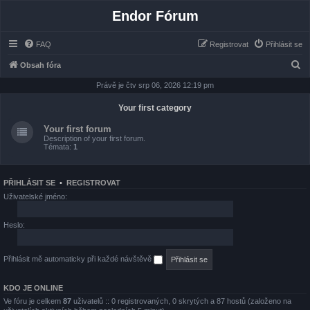
Endor Fórum
FAQ
Registrovat
Přihlásit se
H
Obsah fóra
l
Právě je čtv srp 06, 2026 12:19 pm
e
Your first category
d
Your first forum
a
Description of your first forum.
Témata:
1
t
PŘIHLÁSIT SE
•
REGISTROVAT
Uživatelské jméno:
Heslo:
Přihlásit mě automaticky při každé návštěvě
KDO JE ONLINE
Ve fóru je celkem
87
uživatelů :: 0 registrovaných, 0 skrytých a 87 hostů (založeno na