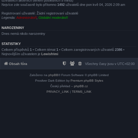
uživatelích aktivních během posledních 5 minut)
Nejvíce zde současně bylo přítomno
1492
uživatelů dne pon kvě 04, 2026 2:09 am
Registrovaní uživatelé: Žádní registrovaní uživatelé
Legenda:
Administrátoři
,
Globální moderátoři
NAROZENINY
Dnes nemá nikdo narozeniny
STATISTIKY
Celkem příspěvků
1
• Celkem témat
1
• Celkem zaregistrovaných uživatelů
2386
•
Nejnovějším uživatelem je
Lewisfrimi
Obsah fóra
Všechny časy jsou v
UTC+02:00
Založeno na
phpBB
® Forum Software © phpBB Limited
Prosilver Dark Edition by
Premium phpBB Styles
Český překlad –
phpBB.cz
PRIVACY_LINK
|
TERMS_LINK